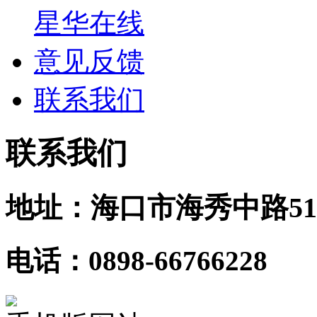
星华在线
意见反馈
联系我们
联系我们
地址：海口市海秀中路51
电话：0898-66766228