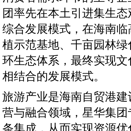
团率先在本土引进集生态
综合发展模式，在海南临
植示范基地、千亩园林绿
环生态体系，最终实现文
相结合的发展模式。
旅游产业是海南自贸港建
营与融合领域，星华集团
条集成，从而实现资源优