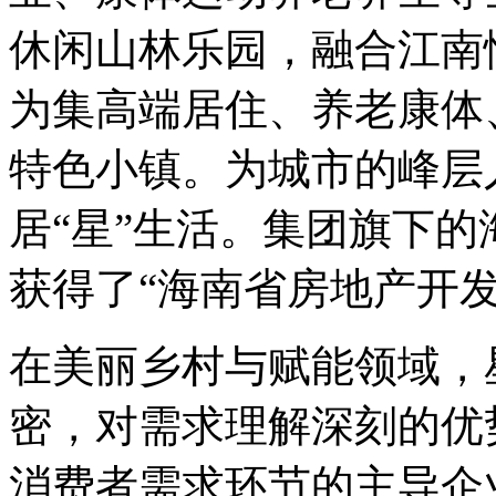
休闲山林乐园，融合江南
为集高端居住、养老康体
特色小镇。为城市的峰层
居“星”生活。集团旗下
获得了“海南省房地产开发
在美丽乡村与赋能领域，
密，对需求理解深刻的优
消费者需求环节的主导企