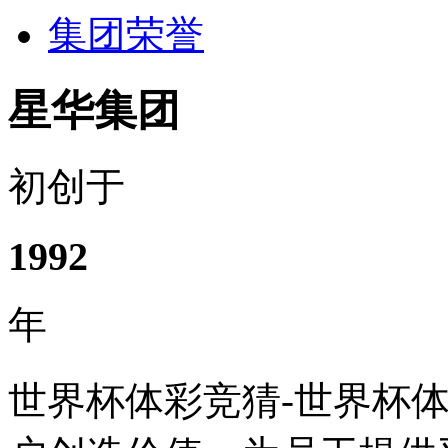
集团荣誉
星华集团
初创于
1992
年
世界杯体彩竞猜-世界杯体彩