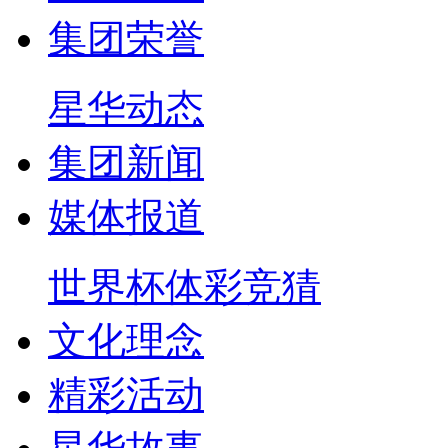
集团荣誉
星华动态
集团新闻
媒体报道
世界杯体彩竞猜
文化理念
精彩活动