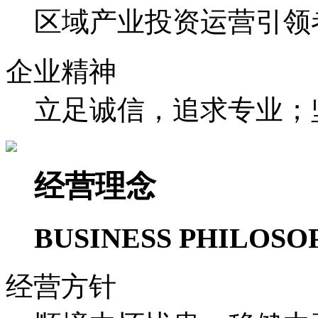
区域产业投资运营引领
企业精神
立足诚信，追求专业；
经营理念
BUSINESS PHILOSO
经营方针