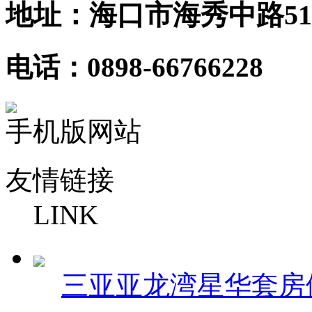
地址：海口市海秀中路51
电话：0898-66766228
手机版网站
友情链接
LINK
三亚亚龙湾星华套房