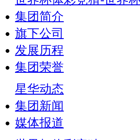
集团简介
旗下公司
发展历程
集团荣誉
星华动态
集团新闻
媒体报道