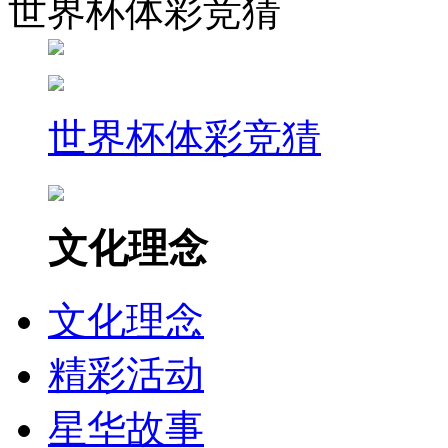
世界杯体彩竞猜
世界杯体彩竞猜
文化理念
文化理念
精彩活动
星华故事