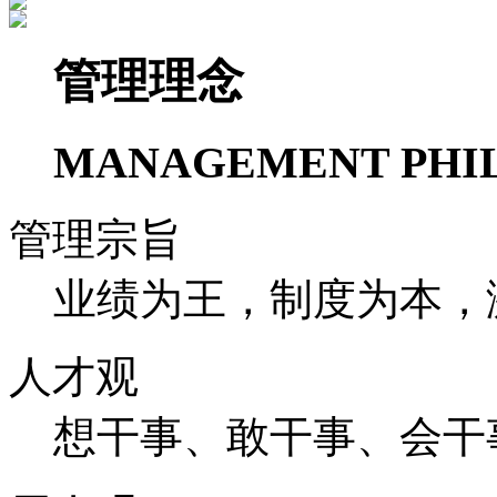
管理理念
MANAGEMENT PHI
管理宗旨
业绩为王，制度为本，
人才观
想干事、敢干事、会干