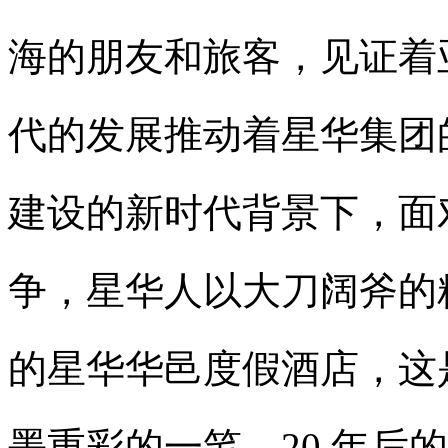
海的朋友和旅客，见证着
代的发展推动着星华集团
建设的新时代背景下，面
争，星华人以大刀阔斧的
的星华华邑度假酒店，这
墨重彩的一笔。20 年后