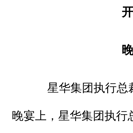
星华集团执行总
晚宴上，星华集团执行