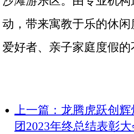
沙滩游乐区。由专业机构
动，带来寓教于乐的休闲
爱好者、亲子家庭度假的
上一篇：龙腾虎跃创辉煌
团2023年终总结表彰