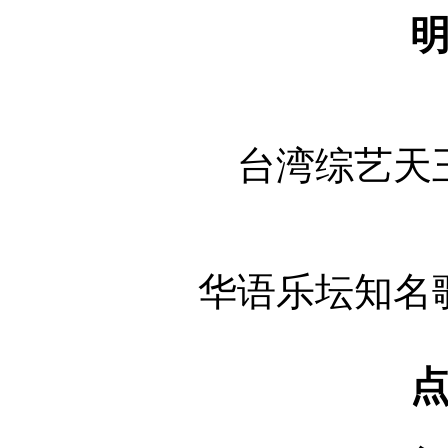
台湾综艺天
华语乐坛知名