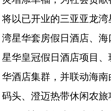
将以已开业的三亚亚龙湾
湾星华套房假日酒店、海
星华皇冠假日酒店项目、
华酒店集群，并联动海南
码头、澄迈热带休闲农旅