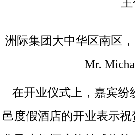
主
洲际集团大中华区南区
Mr. Micha
在开业仪式上，嘉宾纷
邑度假酒店的开业表示祝