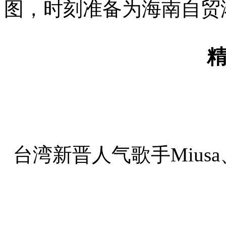
图，时刻准备为海南自贸
台湾新晋人气歌手Miusa