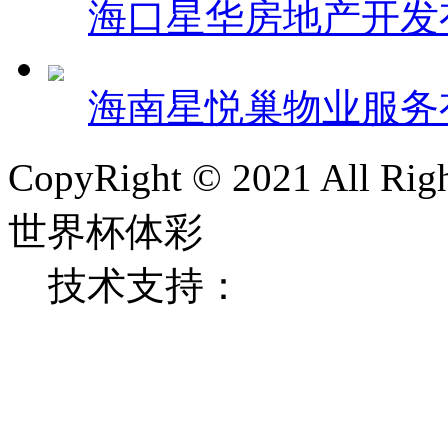
海口星华房地产开发
海南星悦巢物业服务
CopyRight © 2021 All
世界杯体彩
技术支持：